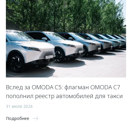
Вслед за OMODA C5: флагман OMODA C7
С
пополнил реестр автомобилей для такси
п
а
31 июля 2026
5 
Подробнее
По