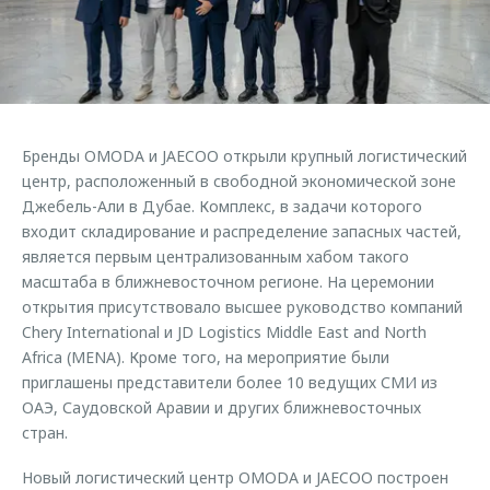
Страхование
Клиентская поддержка
Обратная связь
Кредитный калькулятор
O&J Автоклуб
Аксессуары
Клуб владельцев OMODA
Одежда и сувениры
Приложение O&J
Бренды OMODA и JAECOO открыли крупный логистический
Оригинальные аксессуары
центр, расположенный в свободной экономической зоне
Аксессуары
Запчасти
Джебель-Али в Дубае. Комплекс, в задачи которого
Одежда и сувениры
входит складирование и распределение запасных частей,
Трейд-ин
Оригинальные аксессуары
является первым централизованным хабом такого
масштаба в ближневосточном регионе. На церемонии
Калькулятор трейд-ин
Запчасти
открытия присутствовало высшее руководство компаний
Chery International и JD Logistics Middle East and North
Africa (MENA). Кроме того, на мероприятие были
приглашены представители более 10 ведущих СМИ из
ОАЭ, Саудовской Аравии и других ближневосточных
стран.
Новый логистический центр OMODA и JAECOO построен