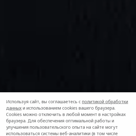
Используя сайт, вы соглашаетесь с
политикой обработки
данных
и использованием cookies вашего браузера.
Cookies можно отключить в любой момент в настройках
БРЕНД OMODA
браузера. Для обеспечения оптимальной работы и
улучшения пользовательского опыта на сайте могут
использоваться системы веб-аналитики (в том числе