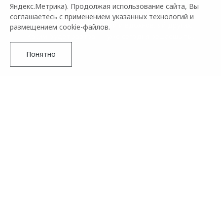
OMODA — соавтор твоего самовыражения и ярких
Яндекс.Метрика). Продолжая использование сайта, Вы
перемен.
соглашаетесь с применением указанных технологий и
Создавай новое, удивляй и вдохновляй других.
размещением cookie-файлов.
Каким будет завтра — уже сегодня решаешь ты.
Понятно
Подробнее