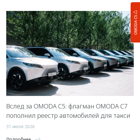
OMODA C5
Вслед за OMODA C5: флагман OMODA C7
С
пополнил реестр автомобилей для такси
п
а
31 июля 2026
5 
Подробнее