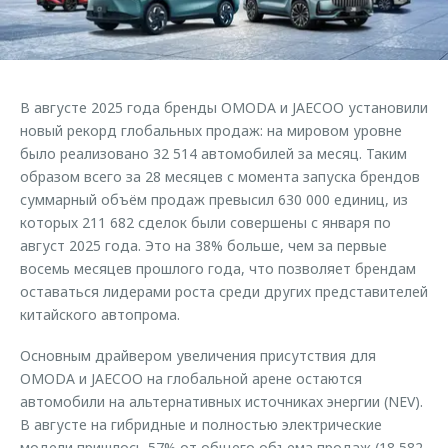
Страхование
Клиентская поддержка
Обратная связь
Кредитный калькулятор
O&J Автоклуб
Аксессуары
Клуб владельцев OMODA
В августе 2025 года бренды OMODA и JAECOO установили
Одежда и сувениры
Приложение O&J
новый рекорд глобальных продаж: на мировом уровне
Оригинальные аксессуары
было реализовано 32 514 автомобилей за месяц. Таким
Аксессуары
образом всего за 28 месяцев с момента запуска брендов
Запчасти
суммарный объём продаж превысил 630 000 единиц, из
Одежда и сувениры
которых 211 682 сделок были совершены с января по
Трейд-ин
Оригинальные аксессуары
август 2025 года. Это на 38% больше, чем за первые
Калькулятор трейд-ин
Запчасти
восемь месяцев прошлого года, что позволяет брендам
оставаться лидерами роста среди других представителей
китайского автопрома.
Основным драйвером увеличения присутствия для
OMODA и JAECOO на глобальной арене остаются
автомобили на альтернативных источниках энергии (NEV).
В августе на гибридные и полностью электрические
модели пришлось 57% от общего объема продаж (18 582