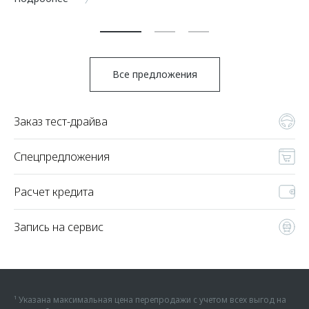
По
Все предложения
Заказ тест-драйва
Спецпредложения
Расчет кредита
Запись на сервис
¹ Указана максимальная цена перепродажи с учетом всех выгод на