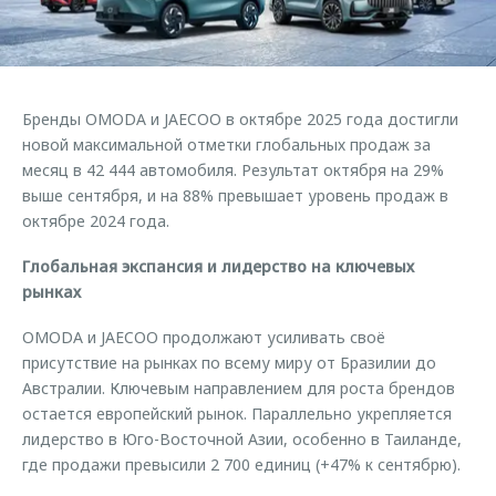
Страхование
Клиентская поддержка
Обратная связь
Кредитный калькулятор
O&J Автоклуб
Аксессуары
Клуб владельцев OMODA
Бренды OMODA и JAECOO в октябре 2025 года достигли
Одежда и сувениры
Приложение O&J
новой максимальной отметки глобальных продаж за
Оригинальные аксессуары
месяц в 42 444 автомобиля. Результат октября на 29%
Аксессуары
выше сентября, и на 88% превышает уровень продаж в
Запчасти
октябре 2024 года.
Одежда и сувениры
Трейд-ин
Оригинальные аксессуары
Глобальная экспансия и лидерство на ключевых
Калькулятор трейд-ин
Запчасти
рынках
OMODA и JAECOO продолжают усиливать своё
присутствие на рынках по всему миру от Бразилии до
Австралии. Ключевым направлением для роста брендов
остается европейский рынок. Параллельно укрепляется
лидерство в Юго-Восточной Азии, особенно в Таиланде,
где продажи превысили 2 700 единиц (+47% к сентябрю).