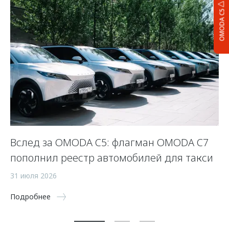
OMODA C5
Вслед за OMODA C5: флагман OMODA C7
С
пополнил реестр автомобилей для такси
п
а
31 июля 2026
5 
Подробнее
По