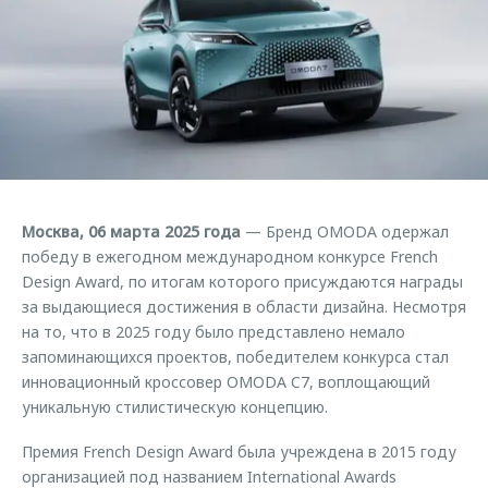
Страхование
Клиентская поддержка
Обратная связь
Кредитный калькулятор
O&J Автоклуб
Аксессуары
Клуб владельцев OMODA
Одежда и сувениры
Приложение O&J
Оригинальные аксессуары
Аксессуары
Запчасти
Одежда и сувениры
Москва, 06 марта 2025 года
— Бренд OMODA одержал
Трейд-ин
Оригинальные аксессуары
победу в ежегодном международном конкурсе French
Design Award, по итогам которого присуждаются награды
Калькулятор трейд-ин
Запчасти
за выдающиеся достижения в области дизайна. Несмотря
на то, что в 2025 году было представлено немало
запоминающихся проектов, победителем конкурса стал
инновационный кроссовер OMODA C7, воплощающий
уникальную стилистическую концепцию.
Премия French Design Award была учреждена в 2015 году
организацией под названием International Awards