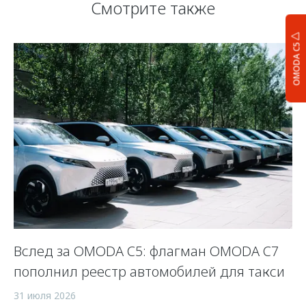
Смотрите также
OMODA C5
Вслед за OMODA C5: флагман OMODA C7
С
пополнил реестр автомобилей для такси
п
а
31 июля 2026