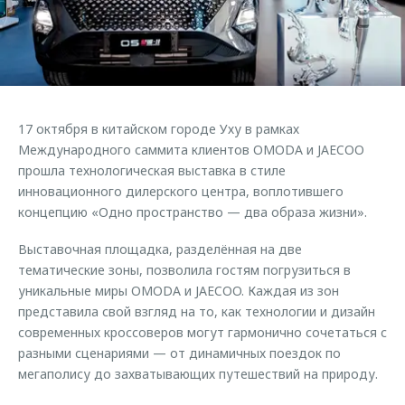
Страхование
Клиентская поддержка
Обратная связь
Кредитный калькулятор
O&J Автоклуб
Аксессуары
Клуб владельцев OMODA
Одежда и сувениры
Приложение O&J
17 октября в китайском городе Уху в рамках
Оригинальные аксессуары
Международного саммита клиентов OMODA и JAECOO
Аксессуары
Запчасти
прошла технологическая выставка в стиле
Одежда и сувениры
инновационного дилерского центра, воплотившего
Трейд-ин
Оригинальные аксессуары
концепцию «Одно пространство — два образа жизни».
Калькулятор трейд-ин
Запчасти
Выставочная площадка, разделённая на две
тематические зоны, позволила гостям погрузиться в
уникальные миры OMODA и JAECOO. Каждая из зон
представила свой взгляд на то, как технологии и дизайн
современных кроссоверов могут гармонично сочетаться с
разными сценариями — от динамичных поездок по
мегаполису до захватывающих путешествий на природу.