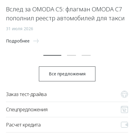
Вслед за OMODA C5: флагман OMODA C7
С
пополнил реестр автомобилей для такси
п
а
31 июля 2026
5 
Подробнее
По
Все предложения
Заказ тест-драйва
Спецпредложения
Расчет кредита