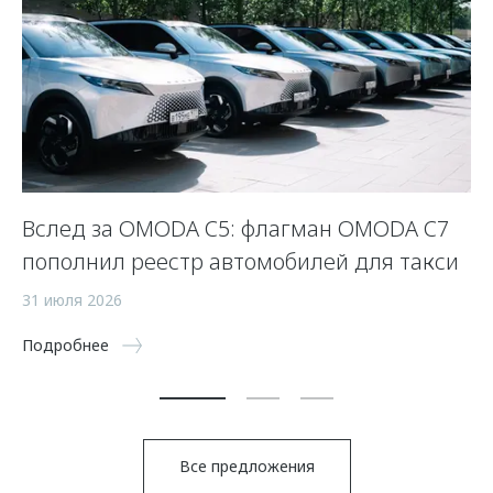
Вслед за OMODA C5: флагман OMODA C7
С
пополнил реестр автомобилей для такси
п
а
31 июля 2026
5 
Подробнее
По
Все предложения