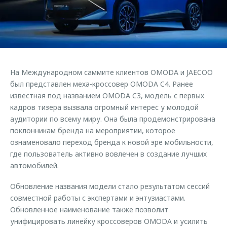
Страхование
Клиентская поддержка
Обратная связь
Кредитный калькулятор
O&J Автоклуб
Аксессуары
Клуб владельцев OMODA
Одежда и сувениры
Приложение O&J
На Международном саммите клиентов OMODA и JAECOO
Оригинальные аксессуары
был представлен меха-кроссовер OMODA C4. Ранее
Аксессуары
Запчасти
известная под названием OMODA C3, модель с первых
Одежда и сувениры
кадров тизера вызвала огромный интерес у молодой
Трейд-ин
Оригинальные аксессуары
аудитории по всему миру. Она была продемонстрирована
поклонникам бренда на мероприятии, которое
Калькулятор трейд-ин
Запчасти
ознаменовало переход бренда к новой эре мобильности,
где пользователь активно вовлечен в создание лучших
автомобилей.
Обновление названия модели стало результатом сессий
совместной работы с экспертами и энтузиастами.
Обновленное наименование также позволит
унифицировать линейку кроссоверов OMODA и усилить