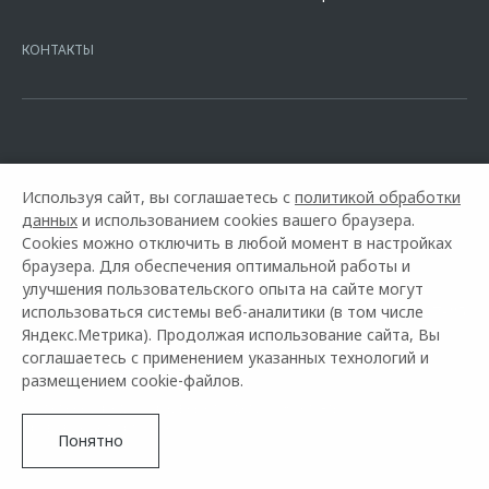
7728168971 ОГРН 1027700067328 место нахождение 107078, г.
Москва, ул. Каланчевская, д. 27. Ген.лицензия ЦБ РФ № 1326 от
КОНТАКТЫ
16.01.2015. Предложение ограничено и не является публичной
офертой.
Используя сайт, вы соглашаетесь с
политикой обработки
данных
и использованием cookies вашего браузера.
Cookies можно отключить в любой момент в настройках
браузера. Для обеспечения оптимальной работы и
улучшения пользовательского опыта на сайте могут
использоваться системы веб-аналитики (в том числе
Горячая линия OMODA:
+7 (343) 367-67-85
Яндекс.Метрика). Продолжая использование сайта, Вы
соглашаетесь с применением указанных технологий и
© 2026 УНИКУМ
размещением cookie-файлов.
Модельный ряд
Архивные модели
Контакты
Правовая информация
Понятно