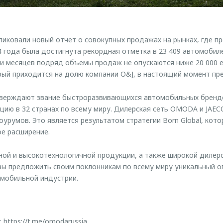
ковали новый отчет о совокупных продажах на рынках, где п
4 года была достигнута рекордная отметка в 23 409 автомобиле
ми месяцев подряд объемы продаж не опускаются ниже 20 000
ый приходится на долю компании O&J, в настоящий момент пре
ерждают звание быстроразвивающихся автомобильных брендо
цию в 32 странах по всему миру. Дилерская сеть OMODA и JAE
урумов. Это является результатом стратегии Born Global, кото
е расширение.
ой и высокотехнологичной продукции, а также широкой дилерс
ы предложить своим поклонникам по всему миру уникальный 
омобильной индустрии.
:
https://t.me/omodarussia