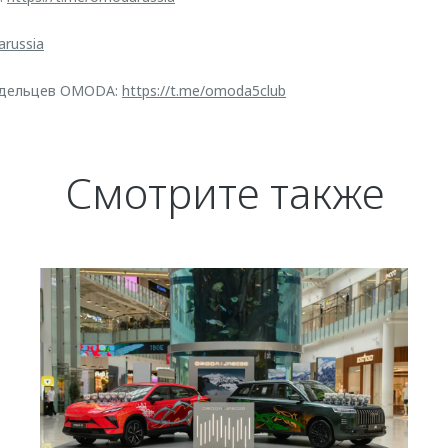
arussia
адельцев OMODA:
https://t.me/omoda5club
Смотрите также