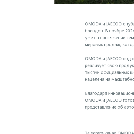
OMODA и JAECOO опубли
брендов. В ноябре 202
уже на протяжении се
мировых продаж, котор
OMODA и JAECOO подтв
реализует свою продук
тысячи официальных шо
нацелена на масштабно
Благодаря инновационн
OMODA и JAECOO готов
представление об авт
Telegram-канал OMODA