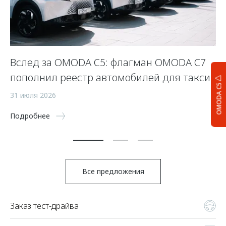
Вслед за OMODA C5: флагман OMODA C7
С
пополнил реестр автомобилей для такси
п
OMODA C5
а
31 июля 2026
5 
Подробнее
По
Все предложения
Заказ тест-драйва