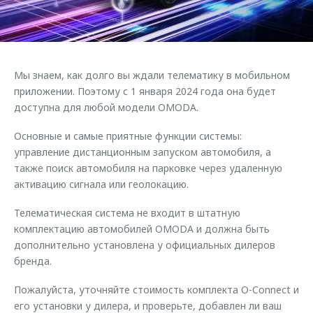
Страхование
Клиентская поддержка
Обратная связь
Кредитный калькулятор
O&J Автоклуб
Аксессуары
Клуб владельцев OMODA
Мы знаем, как долго вы ждали телематику в мобильном
Одежда и сувениры
Приложение O&J
приложении. Поэтому с 1 января 2024 года она будет
Оригинальные аксессуары
доступна для любой модели OMODA.
Аксессуары
Запчасти
Основные и самые приятные функции системы:
Одежда и сувениры
управление дистанционным запуском автомобиля, а
Трейд-ин
Оригинальные аксессуары
также поиск автомобиля на парковке через удаленную
Калькулятор трейд-ин
Запчасти
активацию сигнала или геолокацию.
Телематическая система не входит в штатную
комплектацию автомобилей OMODA и должна быть
дополнительно установлена у официальных дилеров
бренда.
Пожалуйста, уточняйте стоимость комплекта O-Connect и
его установки у дилера, и проверьте, добавлен ли ваш