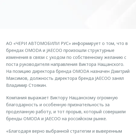
Страхование
Клиентская поддержка
Обратная связь
Кредитный калькулятор
O&J Автоклуб
Аксессуары
Клуб владельцев OMODA
Одежда и сувениры
Приложение O&J
АО «ЧЕРИ АВТОМОБИЛИ РУС» информирует о том, что в
Оригинальные аксессуары
брендах OMODA и JAECOO произошли структурные
Аксессуары
Запчасти
изменения в связи с уходом по собственному желанию с
Одежда и сувениры
поста руководителя направления Виктора Нащанского.
Трейд-ин
Оригинальные аксессуары
На позицию директора бренда OMODA назначен Дмитрий
Максимов, должность директора бренда JAECOO занял
Калькулятор трейд-ин
Запчасти
Владимир Стоякин.
Компания выражает Виктору Нащанскому огромную
благодарность и особенную признательность за
проделанную работу, и тот прорыв, который совершили
бренды OMODA и JAECOO на российском рынке.
«Благодаря верно выбранной стратегии и выверенным