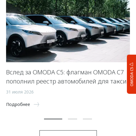
OMODA C5
Вслед за OMODA C5: флагман OMODA C7
С
пополнил реестр автомобилей для такси
п
а
31 июля 2026
5 
Подробнее
По